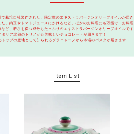
州で栽培自社製作された、限定数のエキストラバージンオリーブオイルが届き
また、納豆やトマトジュースにかけるなど、ほかのお料理にも万能で、お料理
防など、若さを保つ成分もたっぷりのエキストラバージンオリーブオイルです
 イタリア北部のトリノかた美味しいチョコレートが届きます！
タのトップの産地として知られるグラニャーノから本場のパスタが届きます！
Item List